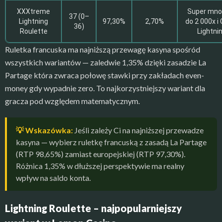
XXXtreme
Super mno
37 (0–
Lightning
97,30%
2,70%
do 2 000x i
36)
Roulette
Lightni
Ruletka francuska ma najniższą przewagę kasyna spośród
wszystkich wariantów — zaledwie 1,35% dzięki zasadzie La
Partage która zwraca połowę stawki przy zakładach even-
money gdy wypadnie zero. To najkorzystniejszy wariant dla
gracza pod względem matematycznym.
💡 Wskazówka:
Jeśli zależy Ci na najniższej przewadze
kasyna — wybierz ruletkę francuską z zasadą La Partage
(RTP 98,65%) zamiast europejskiej (RTP 97,30%).
Różnica 1,35% w dłuższej perspektywie ma realny
wpływ na saldo konta.
Lightning Roulette – najpopularniejszy