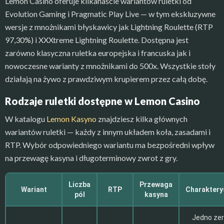
Lemon Casino oferuje kilkanaście wariantów ruletki od
Evolution Gaming i Pragmatic Play Live — w tym ekskluzywne
wersje z mnożnikami błyskawicy jak Lightning Roulette (RTP
97,30%) i XXXtreme Lightning Roulette. Dostępna jest
zarówno klasyczna ruletka europejska i francuska jak i
nowoczesne warianty z mnożnikami do 500x. Wszystkie stoły
działają na żywo z prawdziwym krupierem przez całą dobę.
Rodzaje ruletki dostępne w Lemon Casino
W katalogu
Lemon Kasyno
znajdziesz kilka głównych
wariantów ruletki — każdy z innym układem koła, zasadami i
RTP. Wybór odpowiedniego wariantu ma bezpośredni wpływ
na przewagę kasyna i długoterminowy zwrot z gry.
Liczba
Przewaga
Wariant
RTP
Charaktery
pól
kasyna
Jedno ze