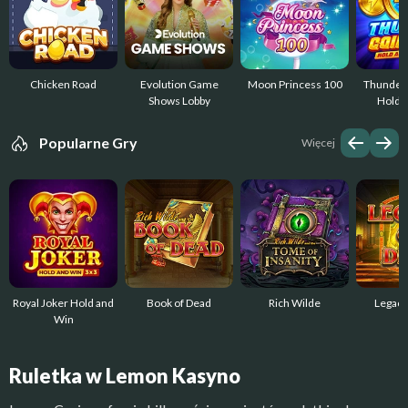
Chicken Road
Evolution Game
Moon Princess 100
Thunder 
Shows Lobby
Hold 
Popularne Gry
Więcej
Royal Joker Hold and
Book of Dead
Rich Wilde
Legacy
Win
Ruletka w Lemon Kasyno