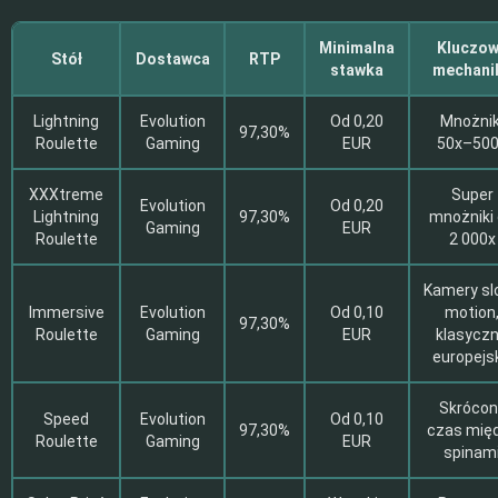
Minimalna
Kluczo
Stół
Dostawca
RTP
stawka
mechani
Lightning
Evolution
Od 0,20
Mnożnik
97,30%
Roulette
Gaming
EUR
50x–50
XXXtreme
Super
Evolution
Od 0,20
Lightning
97,30%
mnożniki
Gaming
EUR
Roulette
2 000x
Kamery sl
Immersive
Evolution
Od 0,10
motion
97,30%
Roulette
Gaming
EUR
klasycz
europejs
Skrócon
Speed
Evolution
Od 0,10
97,30%
czas mię
Roulette
Gaming
EUR
spinam