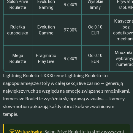
Salon Privé
Evolution
Wysokie
Prywatn
97,30%
Roulette
Gaming
limity
stół, VI
Klasyczn
Ruletka
Evolution
Od 0,10
bez
97,30%
europejska
Gaming
EUR
dodatkow
mechan
Mnożniki
Mega
Pragmatic
Od 0,10
97,30%
wybrany
Roulette
Play Live
EUR
numera
Lightning Roulette i XXXtreme Lightning Roulette to
najpopularniejsze stoły w całej sekcji live casino — generują
największy ruch ze względu na emocje związane z mnożnikami.
Immersive Roulette wyróżnia się oprawą wizualną — kamery
slow-motion pokazują każdy obrót koła w zwolnionym
tempie.
💡 Wskazówka:
Salon Privé Roulette to stół z wyższymi