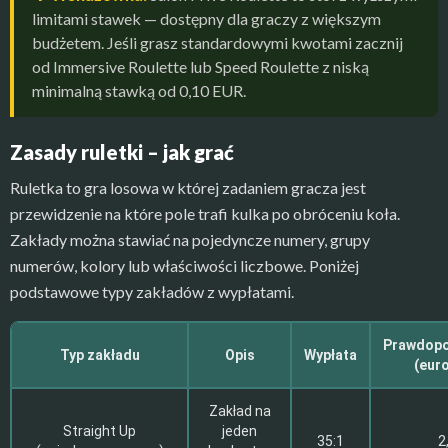
limitami stawek — dostępny dla graczy z większym
budżetem. Jeśli grasz standardowymi kwotami zacznij
od Immersive Roulette lub Speed Roulette z niską
minimalną stawką od 0,10 EUR.
Zasady ruletki – jak grać
Ruletka to gra losowa w której zadaniem gracza jest
przewidzenie na które pole trafi kulka po obróceniu koła.
Zakłady można stawiać na pojedyncze numery, grupy
numerów, kolory lub właściwości liczbowe. Poniżej
podstawowe typy zakładów z wypłatami.
Prawdop
Typ zakładu
Opis
Wypłata
(eur
Zakład na
Straight Up
jeden
35:1
2