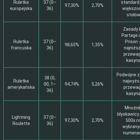
Ruletka
37 (0–
standard 
97,30%
2,70%
europejska
36)
większo
stołó
Zasady 
Partage i
Ruletka
37 (0–
Prison 
98,65%
1,35%
francuska
36)
najniżs
przewa
kasyn
Podwójne z
38 (0,
Ruletka
najwyżs
00, 1–
94,74%
5,26%
amerykańska
przewa
36)
kasyn
Mnożni
błyskawicy
Lightning
37 (0–
97,30%
2,70%
500x n
Roulette
36)
wybrany
numera